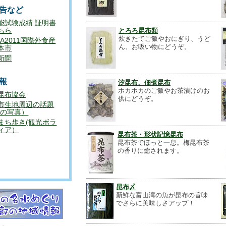
島貝殻島周辺での棹前昆布漁がスタート。
告など
83隻の漁船が出漁しました。
能試験成績 証明書
ちら
とろろ昆布類
3年にロシア（当時ソ連）との民間協定が結ばれ
炊きたてご飯やおにぎり、うど
HA2011国際外食産
航行するなど、他の昆布漁にはない緊張感の中で
ん、お吸い物にどうぞ。
本市
辺には良質な昆布が繁茂しているということで
新聞
報
汐昆布、佃煮昆布
は良好とのこと。
ホカホカのご飯やお茶漬けのお
昆布協会
供にどうぞ。
せんので、今後の昆布漁が天候に恵まれることを
市生地周辺の話題
キの写真）
まち歩き(観光ボラ
ィア）
昆布茶・形状記憶昆布
昆布茶でほっと一息。梅昆布茶
せ
の香りに癒されます。
）の公式アカウントを開設いたしました。
力を発信してまいります。
どよろしくお願いします。
昆布〆
新鮮な富山湾の魚が昆布の旨味
でさらに美味しさアップ！