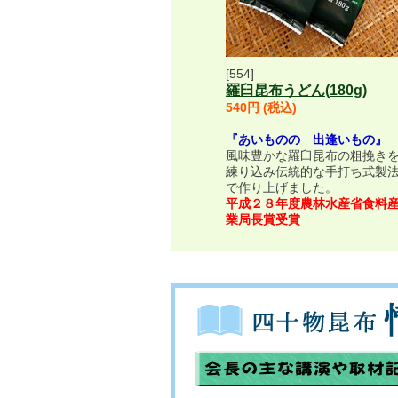
2025年8月13日
羅臼昆布
[554]
8月11日の水産新聞によれば、羅臼漁協
羅臼昆布うどん(180g)
場の資源状況が芳しくない。養殖は7月1
540円 (税込)
え、実入りが早いことを考慮し前倒しし
『あいものの 出逢いもの』
2025年7月15日
風味豊かな羅臼昆布の粗挽き
練り込み伝統的な手打ち式製
貝殻棹前昆布
で作り上げました。
根室貝殻棹前昆布共同値決会が7月15日
平成２８年度農林水産省食料
㌧）、価格は103.8％と値上げになりまし
業局長賞受賞
2025年7月10日
釧路棹前昆布
釧路棹前昆布が7月9日共同値決会が妥結
く、価格は104.2％と値上げになりました。
浜中19t）根室（貝殻島）棹前昆布の値
2025年6月4日
貝殻島棹前コンブ