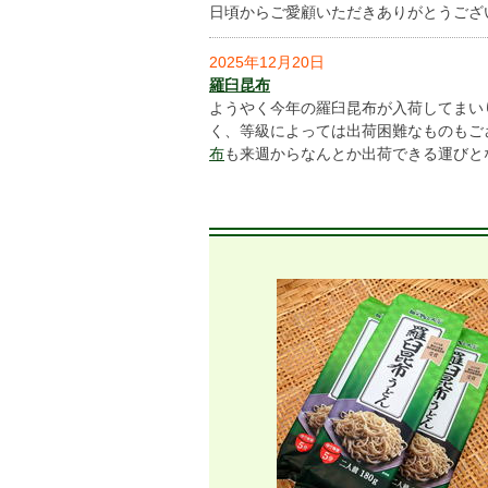
日頃からご愛顧いただきありがとうござ
2025年12月20日
羅臼昆布
ようやく今年の羅臼昆布が入荷してまい
く、等級によっては出荷困難なものもご
布
も来週からなんとか出荷できる運びと
2025年11月24日
羅臼昆布
羅臼昆布の入荷がかなり遅れています。
2025年10月4日
羅臼昆布
10月2日・3日と羅臼昆布の天然・養殖
りました。 上場数は天然が２７ｔ、養
2025年9月23日
日高昆布
9月17日日高昆布の値決めが妥結、9日
17日に再開し妥結。
前年比１５．２％