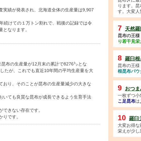
昆布〆に最
ります。昆
実績が発表され、北海道全体の生産量は9,907
す。大変人
２年続けての１万トン割れで、戦後の記録では令
7
天然羅
量となります。
昆布の王様
り若干見栄
8
羅臼根
海道産昆布の生産量が12月末の累計で8276㌧とな
昆布の王様
ましたが、これでも直近10年間の平均生産量を大
根昆布パウ
ており、そのことが昆布の生産量減少の大きな
9
おつま
一枚ずつ小
おいても良質な昆布が成長できるよう生育手法
こ足昆布
は
ができない存在です。
10
かりです。
羅臼
大変お得な
栄えが少し