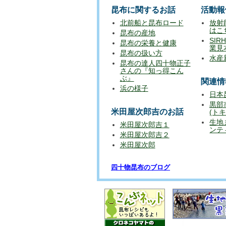
６月３日、解禁日から２日遅れで歯舞群
昆布に関するお話
活動報
納沙布岬から3.7km先の漁場に向けて1
北前船と昆布ロード
放射
はこ
昆布の産地
貝殻島周辺での昆布漁については、196
SIR
昆布の栄養と健康
ており、 今もロシアの監視船が近くを
業見
昆布の扱い方
の操業が続きますが、それだけ貝殻島周
水産
昆布の達人四十物正子
す。
さんの『知っ得こん
ぶ』
関連情
浜の様子
昨年は大減産でしたが、今年の繁茂状況
日本
棹前昆布の漁期は約1か月間しかありま
黒部
期待しています。
米田屋次郎吉のお話
(ト
生地
米田屋次郎吉１
ンテ
2025年5月17日
米田屋次郎吉２
インスタグラムアカウント開設のお知ら
米田屋次郎
当社のInstagram（インスタグラム
四十物昆布のブログ
今後はInstagramでも当社の情報や魅
「フォロー」や「いいね」、コメントな
【Instagram公式】
アカウント名 ： aimono_konbu