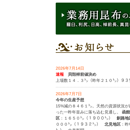
2026年7月14日
速報
貝殻棹前値決め
上場数１４．３㌧（昨年２１０㌧）９３％
2026年7月7日
今年の生産予想
15%減の８４６１㌧。天然の資源状況
った一昨年並みに落ち込む見通し。
函館
区
：１６５０㌧（１９００㌧）
釧路地
０００㌧（１９３２㌧）
北見地区
：昨