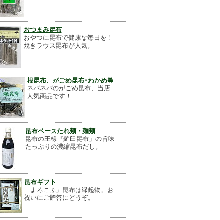
おつまみ昆布
おやつに昆布で健康な毎日を！
焼きラウス昆布が人気。
根昆布、がごめ昆布･わかめ等
ネバネバのがごめ昆布、当店
人気商品です！
昆布ベースたれ類・麺類
昆布の王様『羅臼昆布」の旨味
たっぷりの濃縮昆布だし。
昆布ギフト
「よろこぶ」昆布は縁起物。お
祝いにご贈答にどうぞ。