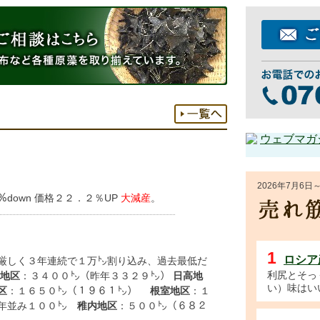
2026年7月6
down 価格２２．２％UP
大減産
。
1
ロシア
が厳しく３年連続で１万㌧割り込み、過去最低だ
利尻とそっ
地区
：３４００㌧（昨年３３２９㌧）
日高地
い）味はい
区
：１６５０㌧（１９６１㌧）
根室地区
：１
年並み１００㌧
稚内地区
：５００㌧（６８２