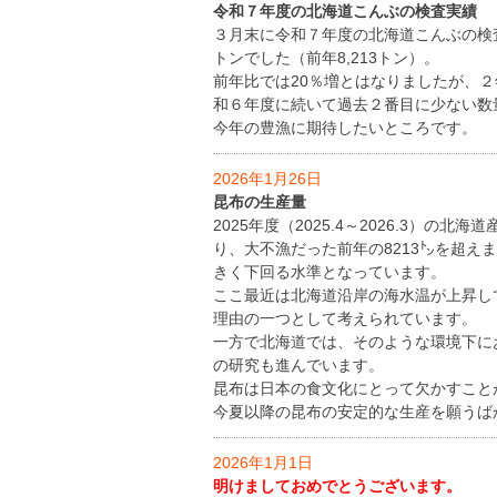
令和７年度の北海道こんぶの検査実績
３月末に令和７年度の北海道こんぶの検査
トンでした（前年8,213トン）。
前年比では20％増とはなりましたが、
和６年度に続いて過去２番目に少ない数
今年の豊漁に期待したいところです。
2026年1月26日
昆布の生産量
2025年度（2025.4～2026.3）の北
り、大不漁だった前年の8213㌧を超え
きく下回る水準となっています。
ここ最近は北海道沿岸の海水温が上昇し
理由の一つとして考えられています。
一方で北海道では、そのような環境下に
の研究も進んでいます。
昆布は日本の食文化にとって欠かすこと
今夏以降の昆布の安定的な生産を願うば
2026年1月1日
明けましておめでとうございます。