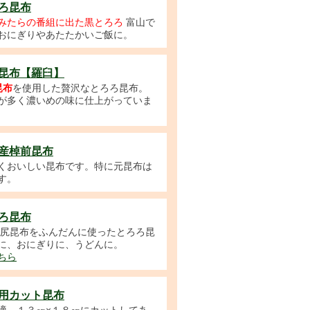
ろ昆布
みたらの番組に出た黒とろろ
富山で
おにぎりやあたたかいご飯に。
昆布【羅臼】
昆布
を使用した贅沢なとろろ昆布。
が多く濃いめの味に仕上がっていま
産棹前昆布
くおいしい昆布です。特に元昆布は
す。
ろ昆布
尻昆布をふんだんに使ったとろろ昆
に、おにぎりに、うどんに。
ちら
用カット昆布