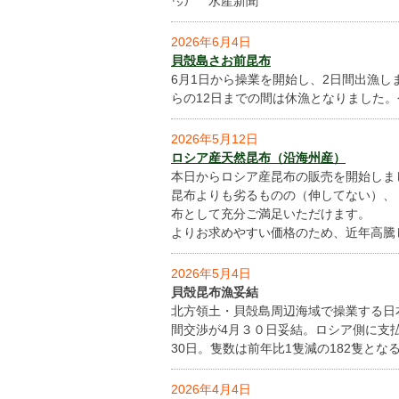
㌧） 水産新聞
2026年6月4日
貝殻島さお前昆布
6月1日から操業を開始し、2日間出漁し
らの12日までの間は休漁となりました
2026年5月12日
ロシア産天然昆布（沿海州産）
本日からロシア産昆布の販売を開始しま
昆布よりも劣るものの（伸してない）、
布として充分ご満足いただけます。
よりお求めやすい価格のため、近年高騰
2026年5月4日
貝殻昆布漁妥結
北方領土・貝殻島周辺海域で操業する日
間交渉が4月３０日妥結。ロシア側に支払う
30日。隻数は前年比1隻減の182隻とな
2026年4月4日