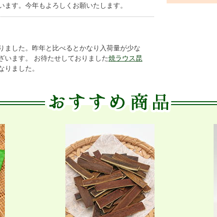
います。今年もよろしくお願いたします。
りました。昨年と比べるとかなり入荷量が少な
ざいます。 お待たせしておりました
焼ラウス昆
なりました。
減産ですが、集荷が遅れているようです。
の共同値決があり、前年比どちらも
13％高
で決ま
殖が１６ｔと下方修正。
に始まり11日まで交渉がまとまらず、一時中断。
高
。