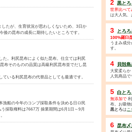
2
黒とろ
世界比べて
は大人気、
ましたが、生育状況が思わしくないため、3日か
3
とろろ
。今後の昆布の成長に期待したいところです。
100%羅臼
うまみ成分
す。
した。利尻昆布によく似た昆布。仕立ては利尻
4
貝殻島
 昆布そのものの品質は高級利尻昆布並でだし昆
大変柔らか
人気商品で
している利尻昆布の代替品としても最適です。
5
白とろ
無添加で
利
本漁船の今年のコンブ採取条件を決める日ロ民
布。お吸物
採取権料は7667万 操業期間は6月1日～9月
黒とろ
は
こ
る。
6
昆布〆