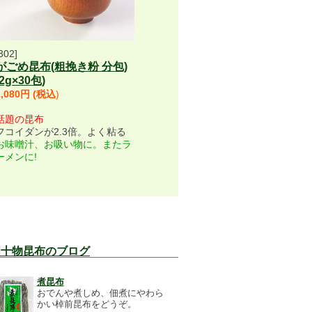
302]
がごめ昆布(粗挽き粉 分包)
(2g×30包)
1,080円
(税込
)
話題の昆布
フコイダンが2.3倍。よく粘る
お味噌汁、お吸い物に。またラ
ーメンに!
十物昆布のブログ
煮昆布
おでんや煮しめ、佃煮にやわら
かい棹前昆布をどうぞ。