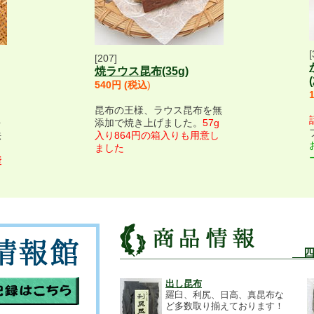
[
[207]
の天然昆布は3月に接岸した流氷の影響で陸側漁
焼ラウス昆布(35g)
3日から8月1日で終了。 「毛の付着状況に加
540円 (税込
)
た」大友竜治副部会長。減産は免れない。
昆布の王様、ラウス昆布を無
を
添加で焼き上げました。
57g
法
入り864円の箱入りも用意し
ました
に妥結しました。上場数が210トン（前年28
産
た。 （歯舞180㌧・根室12㌧・落石18㌧）。
しました。上場数が81トンと生産量の割に少な
 （東部9t・昆布森15t・厚岸16t・散布21t・
四
決めは来週です。
出し昆布
羅臼、利尻、日高、真昆布な
ど多数取り揃えております！