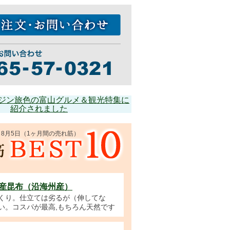
日～8月5日（1ヶ月間の売れ筋）
産昆布（沿海州産）
くり。仕立ては劣るが（伸してな
い。コスパが最高,もちろん天然です