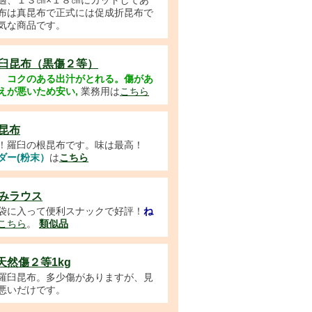
適、１３㎝×１８㎝にカットしてあ
布は真昆布で正式には促成折昆布で
気な商品です。
臼昆布（黒傷２等）
コクのある出汁がとれる。傷があ
えが悪いため安い,
業務用は
こちら
昆布
！羅臼の根昆布です。味は最高！
ダー(粉末）
は
こちら
みラウス
袋に入って便利スナックで好評！
ね
こちら
。
類似品
天然傷２等1kg
羅臼昆布。多少傷がありますが、見
悪いだけです。